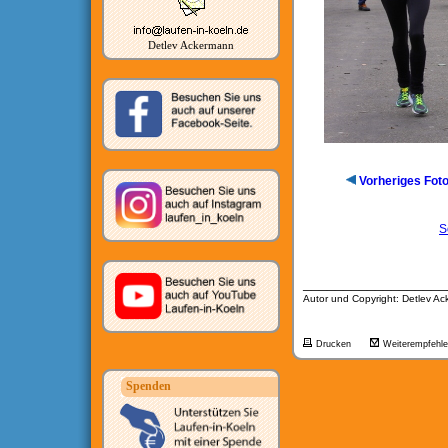
Detlev Ackermann
Vorheriges Fot
S
__________________
Autor und Copyright: Detlev A
Drucken
Weiterempfehl
Spenden