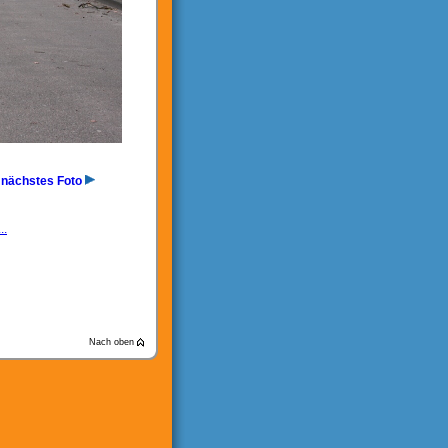
nächstes Foto
..
Nach oben