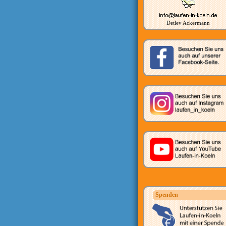
Detlev Ackermann
Spenden