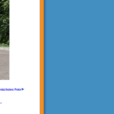
nächstes Foto
..