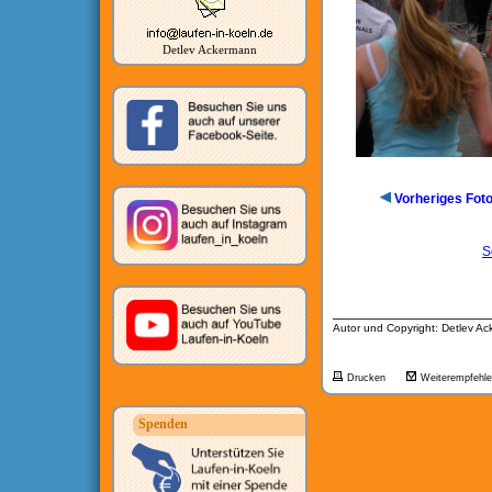
Detlev Ackermann
Vorheriges Fot
S
__________________
Autor und Copyright: Detlev A
Drucken
Weiterempfehl
Spenden