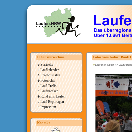
Inhaltsverzeichnis
Fotos vom Kölner Bank 
Startseite
Laufen-in-Koeln
>>
Laufverans
Laufkalender
Ergebnislisten
Fotoarchiv
Lauf-Treffs
Laufstrecken
Rund ums Laufen
Lauf-Reportagen
Impressum
Kontakt