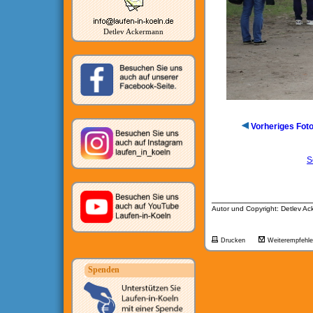
Detlev Ackermann
Vorheriges Fot
S
__________________
Autor und Copyright: Detlev A
Drucken
Weiterempfehl
Spenden