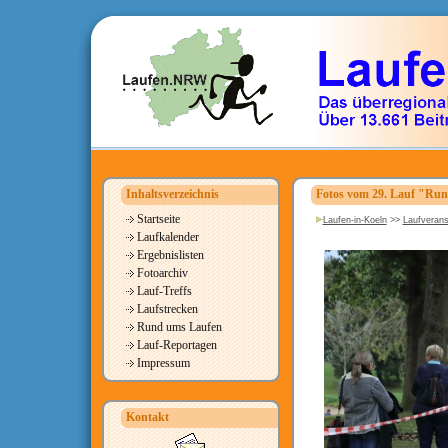
Inhaltsverzeichnis
Fotos vom 29. Lauf "Run
Startseite
Laufen-in-Koeln
>>
Laufverans
Laufkalender
Ergebnislisten
Fotoarchiv
Lauf-Treffs
Laufstrecken
Rund ums Laufen
Lauf-Reportagen
Impressum
Kontakt