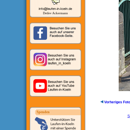
Detlev Ackermann
Vorheriges Fot
Spenden
S