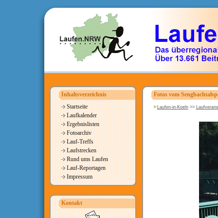
Inhaltsverzeichnis
Fotos vom Sengbachtalsp
Startseite
Laufen-in-Koeln
>>
Laufverans
Laufkalender
Ergebnislisten
Fotoarchiv
Lauf-Treffs
Laufstrecken
Rund ums Laufen
Lauf-Reportagen
Impressum
Kontakt