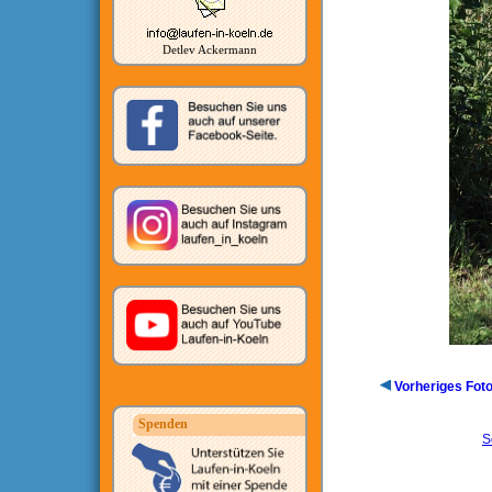
Detlev Ackermann
Vorheriges Fot
Spenden
S