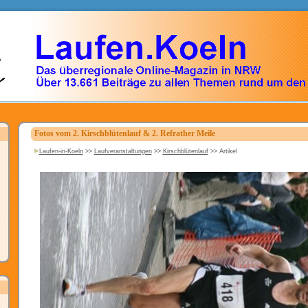
Fotos vom 2. Kirschblütenlauf & 2. Refrather Meile
Laufen-in-Koeln
>>
Laufveranstaltungen
>>
Kirschblütenlauf
>>
Artikel