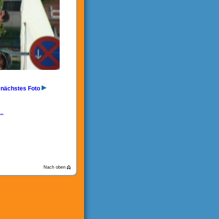
nächstes Foto
..
Nach oben