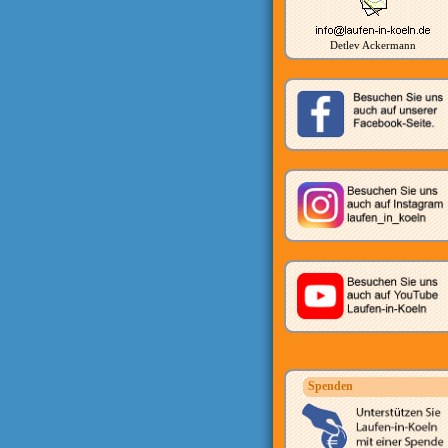
Detlev Ackermann
Spenden