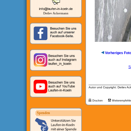
Detlev Ackermann
Vorheriges Fot
S
__________________
Autor und Copyright: Detlev A
Drucken
Weiterempfehl
Spenden