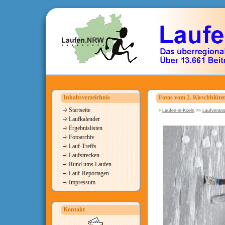
Inhaltsverzeichnis
Fotos vom 2. Kirschblüten
Startseite
Laufen-in-Koeln
>>
Laufverans
Laufkalender
Ergebnislisten
Fotoarchiv
Lauf-Treffs
Laufstrecken
Rund ums Laufen
Lauf-Reportagen
Impressum
Kontakt