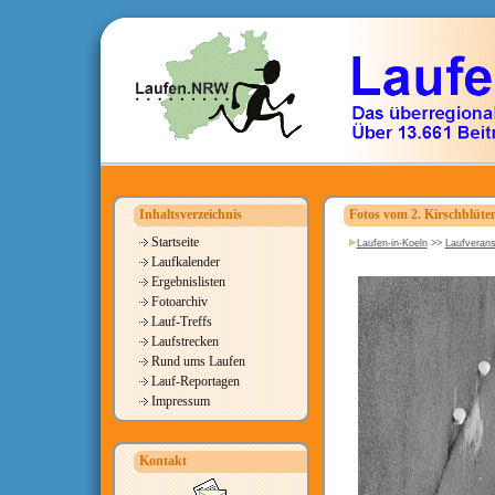
Inhaltsverzeichnis
Fotos vom 2. Kirschblüten
Startseite
Laufen-in-Koeln
>>
Laufverans
Laufkalender
Ergebnislisten
Fotoarchiv
Lauf-Treffs
Laufstrecken
Rund ums Laufen
Lauf-Reportagen
Impressum
Kontakt