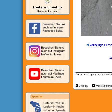
Detlev Ackermann
Vorheriges Fot
S
__________________
Autor und Copyright: Detlev A
Drucken
Weiterempfehl
Spenden