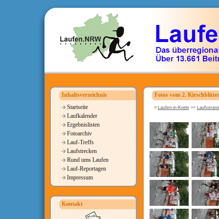
Inhaltsverzeichnis
Fotos vom 2. Kirschblüten
Startseite
Laufen-in-Koeln
>>
Laufverans
Laufkalender
Ergebnislisten
Fotoarchiv
Lauf-Treffs
Laufstrecken
Rund ums Laufen
Lauf-Reportagen
Impressum
Kontakt