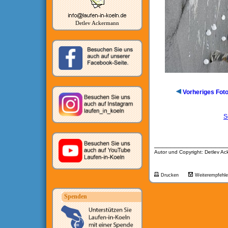
Detlev Ackermann
Vorheriges Fot
S
__________________
Autor und Copyright: Detlev A
Drucken
Weiterempfehl
Spenden