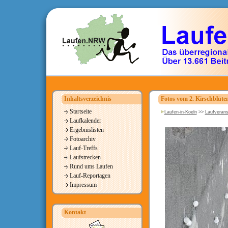
Inhaltsverzeichnis
Fotos vom 2. Kirschblüten
Startseite
Laufen-in-Koeln
>>
Laufverans
Laufkalender
Ergebnislisten
Fotoarchiv
Lauf-Treffs
Laufstrecken
Rund ums Laufen
Lauf-Reportagen
Impressum
Kontakt