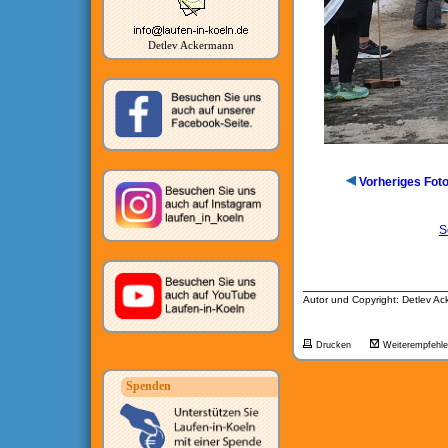
Detlev Ackermann
Vorheriges Fot
S
__________________
Autor und Copyright: Detlev A
Drucken
Weiterempfehl
Spenden