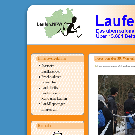
Inhaltsverzeichnis
Fotos von der 39. Winterl
Startseite
Laufen-in-Koeln
>>
Laufverans
Laufkalender
Ergebnislisten
Fotoarchiv
Lauf-Treffs
Laufstrecken
Rund ums Laufen
Lauf-Reportagen
Impressum
Kontakt