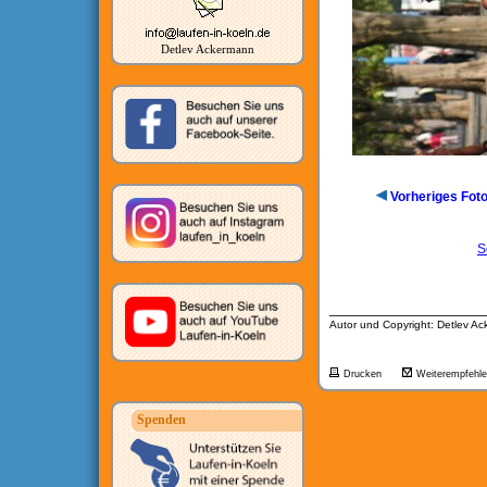
Detlev Ackermann
Vorheriges Fot
S
__________________
Autor und Copyright: Detlev A
Drucken
Weiterempfehl
Spenden