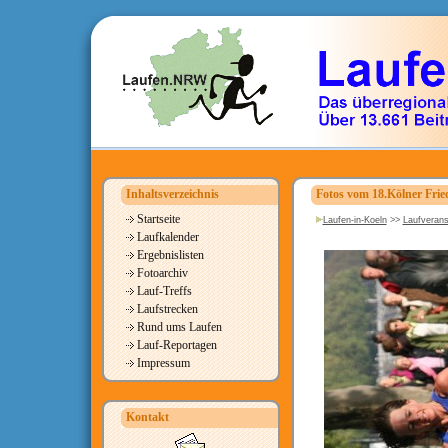
Inhaltsverzeichnis
Fotos vom 18.Kölner Frie
Startseite
Laufen-in-Koeln
>>
Laufverans
Laufkalender
Ergebnislisten
Fotoarchiv
Lauf-Treffs
Laufstrecken
Rund ums Laufen
Lauf-Reportagen
Impressum
Kontakt