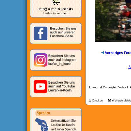
Detlev Ackermann
Vorheriges Fot
S
__________________
Autor und Copyright: Detlev A
Drucken
Weiterempfehl
Spenden