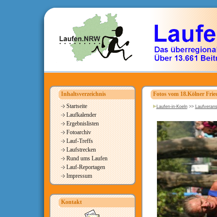
Inhaltsverzeichnis
Fotos vom 18.Kölner Frie
Startseite
Laufen-in-Koeln
>>
Laufverans
Laufkalender
Ergebnislisten
Fotoarchiv
Lauf-Treffs
Laufstrecken
Rund ums Laufen
Lauf-Reportagen
Impressum
Kontakt