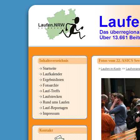
Inhaltsverzeichnis
Fotos vom 22. ASICS Seve
Startseite
Laufen-in-Koeln
>>
Laufverans
Laufkalender
Ergebnislisten
Fotoarchiv
Lauf-Treffs
Laufstrecken
Rund ums Laufen
Lauf-Reportagen
Impressum
Kontakt