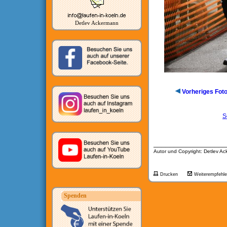
Detlev Ackermann
Vorheriges Fot
S
__________________
Autor und Copyright: Detlev A
Drucken
Weiterempfehl
Spenden