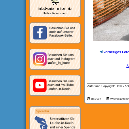
Detlev Ackermann
Vorheriges Fot
S
__________________
Autor und Copyright: Detlev A
Drucken
Weiterempfehl
Spenden