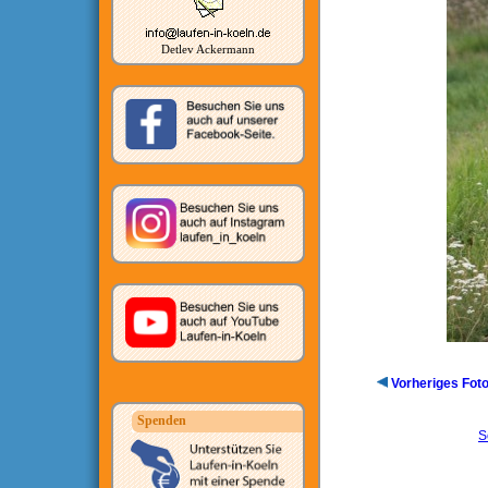
Detlev Ackermann
Vorheriges Fot
Spenden
S