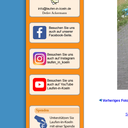
Detlev Ackermann
Vorheriges Fot
Spenden
S