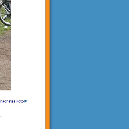
nächstes Foto
..