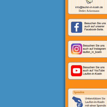
Detlev Ackermann
Spenden