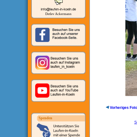
Detlev Ackermann
Vorheriges Fot
Spenden
S