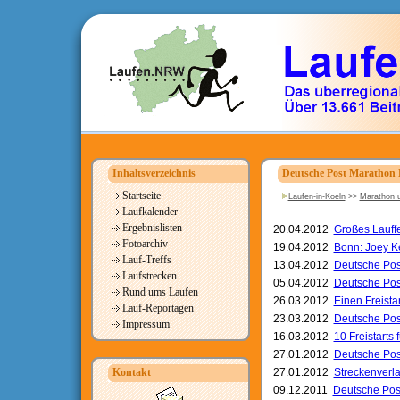
Inhaltsverzeichnis
Deutsche Post Marathon
Startseite
Laufen-in-Koeln
>>
Marathon u
Laufkalender
Ergebnislisten
20.04.2012
Großes Lauffe
Fotoarchiv
19.04.2012
Bonn: Joey K
Lauf-Treffs
13.04.2012
Deutsche Post
Laufstrecken
05.04.2012
Deutsche Pos
Rund ums Laufen
26.03.2012
Einen Freista
Lauf-Reportagen
23.03.2012
Deutsche Pos
Impressum
16.03.2012
10 Freistart
27.01.2012
Deutsche Pos
Kontakt
27.01.2012
Streckenverl
09.12.2011
Deutsche Pos