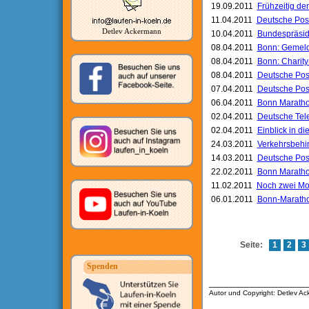
19.09.2011
Frühzeitig de
11.04.2011
Deutsche Post
Detlev Ackermann
10.04.2011
Bundespräsid
08.04.2011
Bonn: Gemelde
08.04.2011
Bonn: Charity-
08.04.2011
Deutsche Pos
07.04.2011
Deutsche Post
06.04.2011
Bonn Maratho
02.04.2011
Deutsche Tel
02.04.2011
Einblick in d
24.03.2011
Verkehrsbehi
14.03.2011
Deutsche Post
22.02.2011
Bonn Marathon
11.02.2011
Noch zwei Mon
06.01.2011
Bonn-Marathon
Seite:
1
2
3
Spenden
__________________
Autor und Copyright: Detlev A