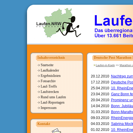
Inhaltsverzeichnis
Deutsche Post Marathon
Startseite
Laufen-in-Koeln
>>
Marathon u
Laufkalender
Ergebnislisten
20.12.2010
Nachtrag zum 
Fotoarchiv
17.12.2010
Deutsche Post
Lauf-Treffs
25.04.2010
10. RheinEner
Laufstrecken
23.04.2010
Ganz Bonn fe
Rund ums Laufen
20.04.2010
Prominenz un
Lauf-Reportagen
14.04.2010
Bonn: Jubiläu
Impressum
31.03.2010
Bonn-Marathon
09.03.2010
RheinEnergie
Kontakt
04.03.2010
Sabrina Mock
01.02.2010
10. RheinEne