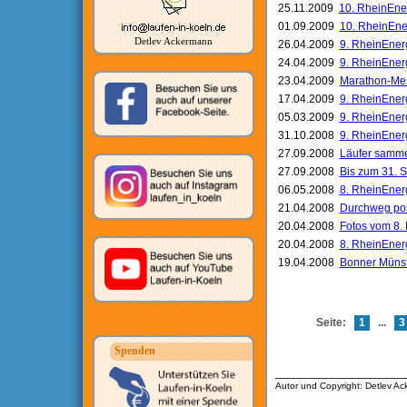
25.11.2009
10. RheinEne
01.09.2009
10. RheinEne
Detlev Ackermann
26.04.2009
9. RheinEner
24.04.2009
9. RheinEner
23.04.2009
Marathon-Mes
17.04.2009
9. RheinEnerg
05.03.2009
9. RheinEner
31.10.2008
9. RheinEner
27.09.2008
Läufer samme
27.09.2008
Bis zum 31. 
06.05.2008
8. RheinEner
21.04.2008
Durchweg pos
20.04.2008
Fotos vom 8. 
20.04.2008
8. RheinEner
19.04.2008
Bonner Münst
Seite:
1
...
3
Spenden
__________________
Autor und Copyright: Detlev A