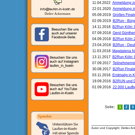
11.04.2022
Anmeldung zu
22.01.2020
Anmeldung zu
Detlev Ackermann
05.09.2019
Großes Finale
02.09.2019
B2Run - Bürge
14.11.2018
B2Run Köln: 
07.09.2018
Gerd Günther
04.09.2018
B2Run Köln 2
23.04.2018
B2Run - Deuts
11.03.2018
Magdalena Ne
13.11.2017
B2Run Köln: D
07.09.2017
Teilnehmerre
30.08.2017
B2Run Finale 
03.11.2016
Erstmalig in 
19.09.2016
B2RUN und D
01.09.2016
22.000 Laufb
Seite:
1
2
3
Spenden
__________________
Autor und Copyright: Detlev A