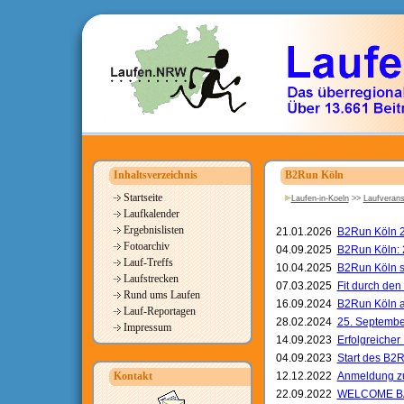
Inhaltsverzeichnis
B2Run Köln
Startseite
Laufen-in-Koeln
>>
Laufverans
Laufkalender
Ergebnislisten
21.01.2026
B2Run Köln 20
Fotoarchiv
04.09.2025
B2Run Köln: 2
Lauf-Treffs
10.04.2025
B2Run Köln s
Laufstrecken
07.03.2025
Fit durch de
Rund ums Laufen
16.09.2024
B2Run Köln am
Lauf-Reportagen
28.02.2024
25. Septembe
Impressum
14.09.2023
Erfolgreiche
04.09.2023
Start des B2
Kontakt
12.12.2022
Anmeldung zu
22.09.2022
WELCOME BACK