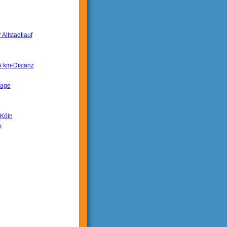
Altstadtlauf
 5 km-Distanz
lage
 Köln
m