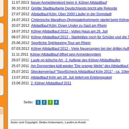
11.07.2013
Neuer Anmelderekord beim 4. Kölner Altstadtlauf
30.10.2012
Größte Stadtlaufserie Deutschlands bricht alle Rekorde
27.07.2012
Altstadtlauf Köln: Über 2000 Läufer in der Domstadt
24.07.2012
Chilenische Marathon-Olympiateilnehmerin startet beim Kölner 
20.07.2012
Altstadtlauf Köln: Down Under zu Gast am Rhein
18.07.2012
Kölner Altstadtlauf 2012 - Volles Haus am 26. Juli
08.07.2012
Kölner Altstadtlauf 2012 - Startplätze noch für Schüler und die
25.06.2012
Sportliche Sightseeing-Tour am Rhein
07.03.2012
Kölner Altstadtlauf 2012 - Viele Neuerungen bei der dritten Auf
11.11.2011
Kölner Altstadtlauf öffnet sein Anmeldesystem
29.07.2011
Laufe op kölsche Art - 2. Auflage des Kölner Altstadtlaufes
25.07.2011
Am Donnerstag kütt wieder "Die orange Welle" des Altstadtlauf
25.07.2011
Streckenverlauf "SportScheck Altstadtlauf Köln 2011" - ca. 10k
13.07.2011
Altstadtlauf Köln am 28. Juli liefert ein Erlebnispaket
15.06.2011
2. Kölner Altstadtlauf 2011
Seite:
1
2
3
4
__________________________________
Autor und Copyright: Detlev Ackermann, Laufen-in-Koeln