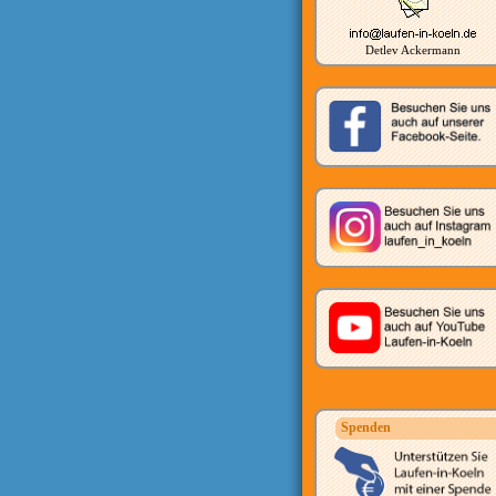
Detlev Ackermann
Spenden