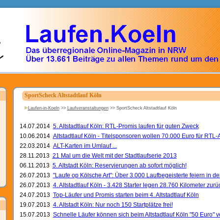
SportScheck Altstadtlauf Köln
Laufen-in-Koeln
>>
Laufveranstaltungen
>>
SportScheck Altstadtlauf Köln
14.07.2014
5. Altstadtlauf Köln: RTL-Promis laufen für guten Zweck
10.06.2014
Altstadtlauf Köln - Titelsponsoren wollen 70.000 Euro für RTL
22.03.2014
ALT-Karten im Umlauf ...
28.11.2013
21 Mal um die Welt mit der Stadtlaufserie 2013
06.11.2013
5. Altstadt Köln: Reservierungen ab sofort möglich!
26.07.2013
"Laufe op Kölsche Art": Über 3.000 Laufbegeisterte feiern in der
26.07.2013
4. Altstadtlauf Köln - 3.428 Starter legen 28.760 Kilometer zurü
24.07.2013
Top-Läufer und Promis starten beim 4. Altstadtlauf Köln
19.07.2013
4. Altstadt Köln: Nur noch 150 Startplätze frei!
15.07.2013
Schnelle Läufer können sich beim Altstadtlauf Köln "50 Euro" 