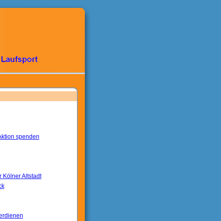
-Aktion spenden
 Kölner Altstadt
ck
verdienen