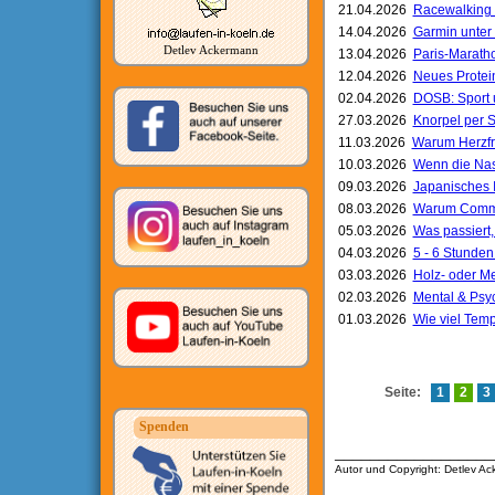
21.04.2026
Racewalking v
14.04.2026
Garmin unter
Detlev Ackermann
13.04.2026
Paris-Marath
12.04.2026
Neues Protei
02.04.2026
DOSB: Sport 
27.03.2026
Knorpel per 
11.03.2026
Warum Herzfreq
10.03.2026
Wenn die Nase
09.03.2026
Japanisches I
08.03.2026
Warum Commun
05.03.2026
Was passiert
04.03.2026
5 - 6 Stunden
03.03.2026
Holz- oder Me
02.03.2026
Mental & Psy
01.03.2026
Wie viel Temp
Seite:
1
2
3
Spenden
__________________
Autor und Copyright: Detlev A