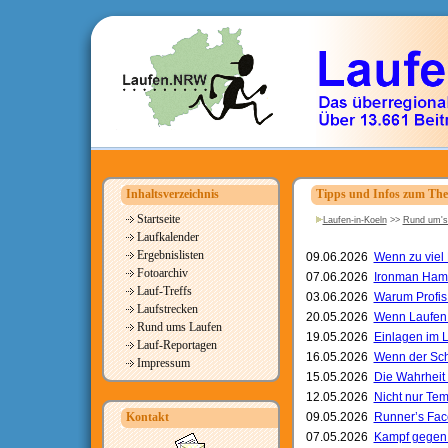
Inhaltsverzeichnis
Tipps und Infos zum Th
Startseite
Laufen-in-Koeln
>>
Rund um's
Laufkalender
Ergebnislisten
09.06.2026
Wenn zu viel 
Fotoarchiv
07.06.2026
Ironman Hambu
Lauf-Treffs
03.06.2026
Warum Profis 
Laufstrecken
20.05.2026
Wenn Laufen 
Rund ums Laufen
19.05.2026
Einlagen im 
Lauf-Reportagen
16.05.2026
Wenn der Schu
Impressum
15.05.2026
Die Wahrheit 
12.05.2026
Nicht nur Te
Kontakt
09.05.2026
Runner’s Face
07.05.2026
Kampf gegen m